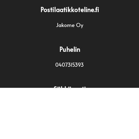
Postilaatikkoteline.fi
Jakome Oy
Puhelin
0407315393
Sähköposti
info@postilaatikkoteline.fi
Sivut